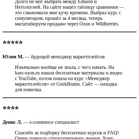
Долго не мог выбрать между Eduson и
Нетологией. На сайте нашёл таблицу сравнения —
это сэкономило мне кучу времени. Выбрал курс с
симулятором, прошёл за 4 месяца, теперь
масштабируем продажи через Ozon и Wildberries.
⭐️⭐️⭐️⭐️⭐️
Юлия М.
— будущий менеджер маркетплейсов
Изначально вообще не знала, с чего начать. На
kurs-ozon.ru нашла бесплатные материалы и видео
с YouTube, потом пошла на курс «Менеджер
маркетплейсов» от GeekBrains. Сайт — находка
для новичка.
⭐️⭐️⭐️⭐️
Денис Л.
— e-commerce специалист
Спасибо за подборку бесплатных курсов и FAQ!
Очень помогло структурировать знания. Хочу