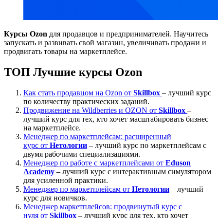
Курсы Ozon
для продавцов и предпринимателей. Научитесь
запускать и развивать свой магазин, увеличивать продажи и
продвигать товары на маркетплейсе.
ТОП Лучшие курсы Ozon
Как стать продавцом на Ozon от
Skillbox
– лучший курс
по количеству практических заданий.
Продвижение на Wildberries и OZON от
Skillbox
–
лучший курс для тех, кто хочет масштабировать бизнес
на маркетплейсе.
Менеджер по маркетплейсам: расширенный
курс от
Нетологии
– лучший курс по маркетплейсам с
двумя рабочими специализациями.
Менеджер по работе с маркетплейсами от
Eduson
Academy
– лучший курс с интерактивным симулятором
для усиленной практики.
Менеджер по маркетплейсам от
Нетологии
– лучший
курс для новичков.
Менеджер маркетплейсов: продвинутый курс с
нуля от
Skillbox
– лучший курс для тех, кто хочет