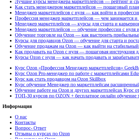
Лучшие курсы менеджера маркетплейсов — рейтинг и ср
Как стать менеджером маркетплейсов — пошаговый план
Менеджер маркетплейсов с нуля — как войти в професси
Профессия менеджер маркетплейсов — чем занимается и к
Менеджер маркетплейсов — курсы для старта и карьерно
Менеджер маркетплейсов — обучение профессии с нуля 
Обучение торговле на Ozon — как выстроить прибыльный
Курсы для продавцов Ozon — обучение для старта и рост
Обучение продажам на Ozon — как выйти на стабильный 
Как продавать на Ozon с нуля — пошаговая инструкция 
Курсы Ozon с нуля — как начать продавать и зарабатыват
Курс Ozon «Профессия Менеджер маркетплейсов» GeekBr
Курс Ozon Pro-менеджер по работе с маркетплейсами Ed
Курс как стать продавцом на Ozon Skillbox
Курс обучение Менеджер по маркетплейсам расширенный
Обучение работе на Ozon и других маркетплейсах Курс 
ТОП-30 курсов по OZON + бесплатное онлайн обучение т
Информация
О нас
Контакты
Вопрос- Ответ
Отзывы о курсах по Ozon