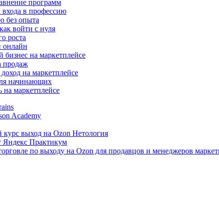
авнение программ
 входа в профессию
ю без опыта
ак войти с нуля
го роста
и онлайн
 бизнес на маркетплейсе
а продаж
доход на маркетплейсе
для начинающих
ь на маркетплейсе
ains
uson Academy
 курс выход на Ozon Нетология
от Яндекс Практикум
орговле по выходу на Ozon для продавцов и менеджеров марке