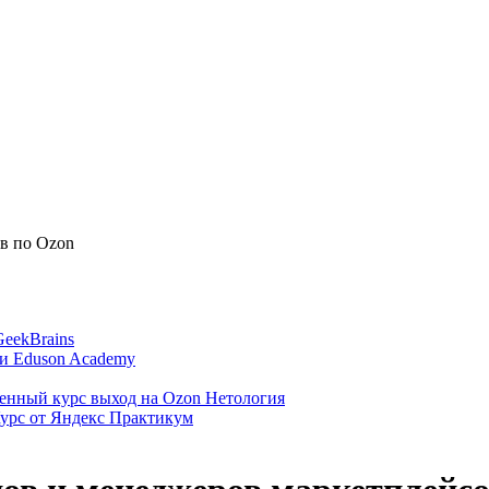
в по Ozon
eekBrains
ми Eduson Academy
енный курс выход на Ozon Нетология
Курс от Яндекс Практикум