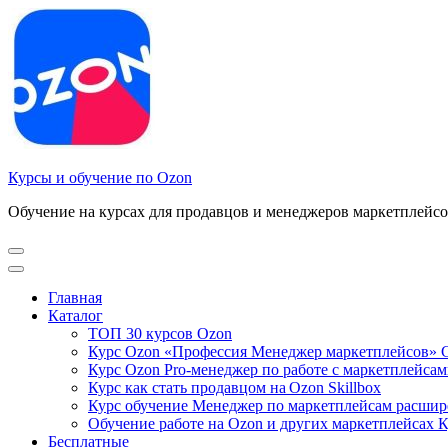
Перейти
к
содержимому
(нажмите
Enter)
Курсы и обучение по Ozon
Обучение на курсах для продавцов и менеджеров маркетплейсо
Главная
Каталог
ТОП 30 курсов Ozon
Курс Ozon «Профессия Менеджер маркетплейсов» G
Курс Ozon Pro-менеджер по работе с маркетплейса
Курс как стать продавцом на Ozon Skillbox
Курс обучение Менеджер по маркетплейсам расшир
Обучение работе на Ozon и других маркетплейсах 
Бесплатные